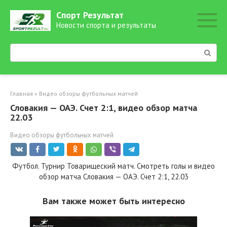
Перейти
Спорт Результат
к
Новости спорта и результаты
контенту
Поиск:
Главная
»
Видео обзоры футбольных матчей
Словакия — ОАЭ. Счет 2:1, видео обзор матча
22.03
Видео обзоры футбольных матчей
Футбол. Турнир Товарищеский матч. Смотреть голы и видео
обзор матча Словакия — ОАЭ. Счет 2:1, 22.03
Вам также может быть интересно