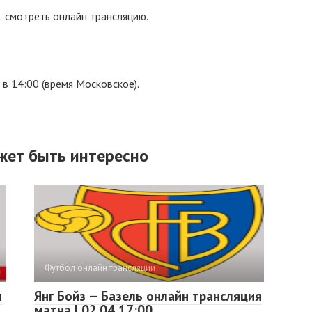
1 смотреть онлайн трансляцию.
в 14:00 (время Московское).
жет быть интересно
Футбол онлайн трансляции
н
Янг Бойз — Базель онлайн трансляция
матча | 02.04 17:00