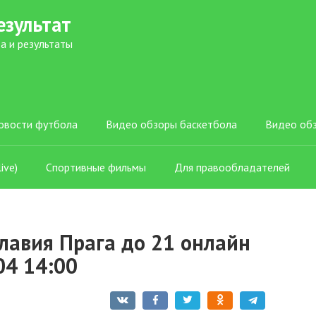
езультат
а и результаты
овости футбола
Видео обзоры баскетбола
Видео об
ive)
Спортивные фильмы
Для правообладателей
Славия Прага до 21 онлайн
04 14:00