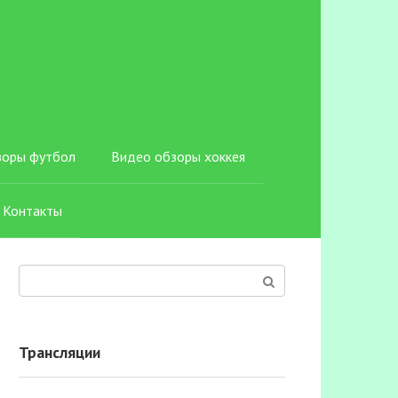
зоры футбол
Видео обзоры хоккея
Контакты
Поиск:
Трансляции