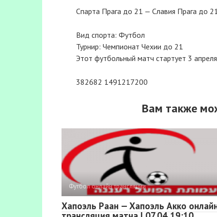
Спарта Прага до 21 — Славия Прага до 2
Вид спорта: Футбол
Турнир: Чемпионат Чехии до 21
Этот футбольный матч стартует 3 апреля 
382682 1491217200
Вам также мо
Футбол онлайн трансляции
Хапоэль Раан — Хапоэль Акко онлай
трансляция матча | 07.04 19:10