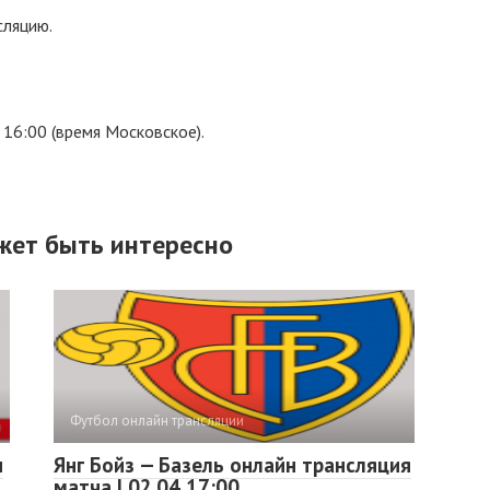
сляцию.
 16:00 (время Московское).
жет быть интересно
Футбол онлайн трансляции
н
Янг Бойз — Базель онлайн трансляция
матча | 02.04 17:00