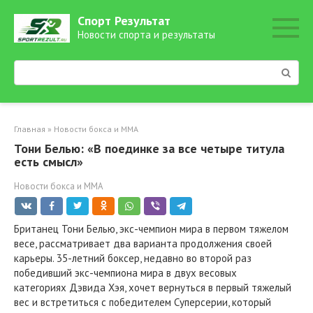
Перейти
Спорт Результат
к
Новости спорта и результаты
контенту
Поиск:
Главная
»
Новости бокса и ММА
Тони Белью: «В поединке за все четыре титула
есть смысл»
Новости бокса и ММА
Британец Тони Белью, экс-чемпион мира в первом тяжелом
весе, рассматривает два варианта продолжения своей
карьеры. 35-летний боксер, недавно во второй раз
победивший экс-чемпиона мира в двух весовых
категориях Дэвида Хэя, хочет вернуться в первый тяжелый
вес и встретиться с победителем Суперсерии, который