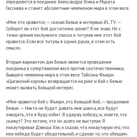
определится в поединке Александра Усика и Мурата
Гассиева и станет абсолютным чемпионом мира в этом весе.
«Мне это нравится, — сказал Белью в интервью iFL TV. —
Соберет ли этот бой достаточно денег? Я не знаю. Но с
точки зрения послужного списка и титулов мне этот бой
нравится. Если все титулы в одних руках, в этом есть
смысл».
Вторым вариантом для Белью является проведение
поединка в супертяжелом весе против соотечественника,
бывшего чемпиона мира в этом весе Тайсона Фьюри.
«Цыганский король» возвращается на ринг и бой с Белью
может вызвать большой интерес.
«Мне нравится бой с Фьюри, это большой бой, — продолжил
Белью. — Никто не будет давать мне шанса, все будут
ожидать, что я буду избит. Я одержу победу, и, знаете, что
скажут? Это потому, что он долго не выступал. Я
нокаутировал Дэвида Хэя, я сказал, что нокаутирую его, что
моя победа будет убедительной, и сделал то, что обещал».