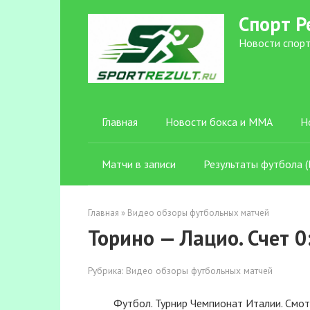
Перейти
Спорт Р
к
контенту
Новости спорт
Главная
Новости бокса и ММА
Н
Матчи в записи
Результаты футбола (l
Главная
»
Видео обзоры футбольных матчей
Торино — Лацио. Счет 0
Рубрика:
Видео обзоры футбольных матчей
Футбол. Турнир Чемпионат Италии. Смот