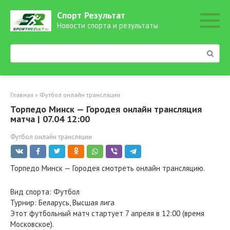
Перейти
Спорт Результат
к
Новости спорта и результаты
контенту
Поиск:
Главная
»
Футбол онлайн трансляции
Торпедо Минск — Городея онлайн трансляция
матча | 07.04 12:00
Футбол онлайн трансляции
Торпедо Минск — Городея смотреть онлайн трансляцию.
Вид спорта: Футбол
Турнир: Беларусь, Высшая лига
Этот футбольный матч стартует 7 апреля в 12:00 (время
Московское).