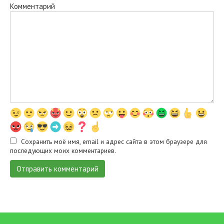
Комментарий
Сохранить моё имя, email и адрес сайта в этом браузере для
последующих моих комментариев.