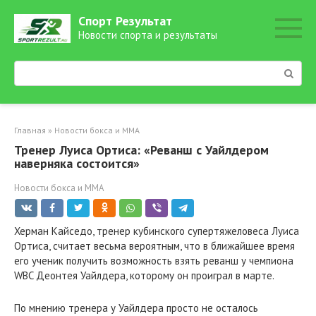
Перейти
Спорт Результат
к
Новости спорта и результаты
контенту
Поиск:
Главная
»
Новости бокса и ММА
Тренер Луиса Ортиса: «Реванш с Уайлдером
наверняка состоится»
Новости бокса и ММА
Херман Кайседо, тренер кубинского супертяжеловеса Луиса
Ортиса, считает весьма вероятным, что в ближайшее время
его ученик получить возможность взять реванш у чемпиона
WBC Деонтея Уайлдера, которому он проиграл в марте.
По мнению тренера у Уайлдера просто не осталось