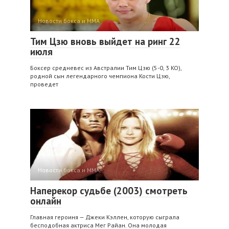
Новости бокса и ММА
Тим Цзю вновь выйдет на ринг 22
июля
Боксер средневес из Австралии Тим Цзю (5-0, 3 KO),
родной сын легендарного чемпиона Кости Цзю,
проведет
Новости бокса и ММА
Наперекор судьбе (2003) смотреть
онлайн
Главная героиня — Джеки Кэллен, которую сыграла
бесподобная актриса Мег Райан. Она молодая