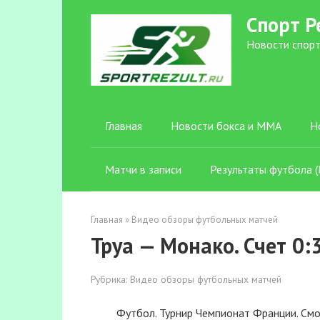
Перейти
Спорт Р
к
контенту
Новости спорт
Главная
Новости бокса и ММА
Н
Матчи в записи
Результаты футбола (l
Главная
»
Видео обзоры футбольных матчей
Труа — Монако. Счет 0:
Рубрика:
Видео обзоры футбольных матчей
Футбол. Турнир Чемпионат Франции. Смо