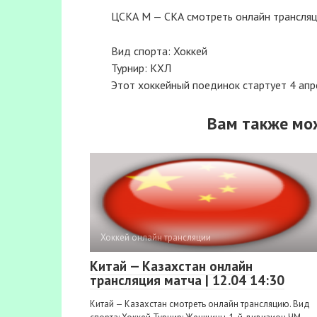
ЦСКА М — СКА смотреть онлайн трансляц
Вид спорта: Хоккей
Турнир: КХЛ
Этот хоккейный поединок стартует 4 апре
Вам также мо
Хоккей онлайн трансляции
Китай — Казахстан онлайн
трансляция матча | 12.04 14:30
Китай — Казахстан смотреть онлайн трансляцию. Вид