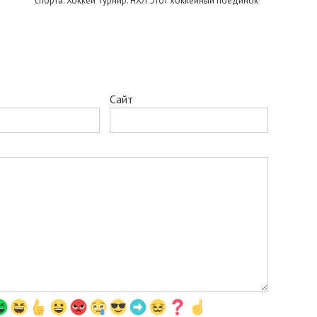
спорта: Хоккей Турнир: НХЛ Этот хоккейный поединок
Сайт