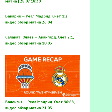
матча | 28.07 18:30
Бавария — Реал Мадрид. Счет 1:2,
видео обзор матча 26.04
Салават Юлаев — Авангард. Счет 2:1,
видео обзор матча 10.03
Валенсия — Реал Мадрид. Счет 96:88,
видео обзор матча 21.03