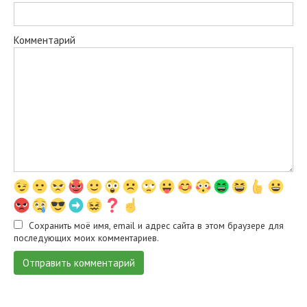
Комментарий
Сохранить моё имя, email и адрес сайта в этом браузере для
последующих моих комментариев.