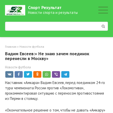
Перейти
Спорт Результат
к
Новости спорта и результаты
контенту
Поиск:
Главная
»
Новости футбола
Вадим Евсеев:» Не знаю зачем поединок
перенесли в Москву»
Новости футбола
Наставник «Амкара» Вадим Евсеев, перед поединком 24-го
тура чемпионата России против «Локомотива»,
прокомментировал ситуацию с переносом противостояния
из Перми в столицу.
«Окончательное решение о том, чтобы не давать «Амкару»