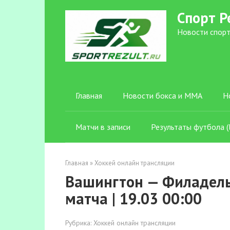
Перейти
Спорт Р
к
контенту
Новости спорт
Главная
Новости бокса и ММА
Н
Матчи в записи
Результаты футбола (l
Главная
»
Хоккей онлайн трансляции
Вашингтон — Филадель
матча | 19.03 00:00
Рубрика:
Хоккей онлайн трансляции