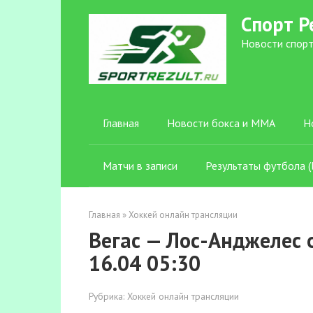
Перейти
Спорт Р
к
контенту
Новости спорт
Главная
Новости бокса и ММА
Н
Матчи в записи
Результаты футбола (l
Главная
»
Хоккей онлайн трансляции
Вегас — Лос-Анджелес 
16.04 05:30
Рубрика:
Хоккей онлайн трансляции