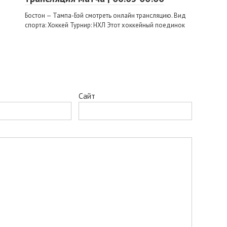
Бостон — Тампа-Бэй смотреть онлайн трансляцию. Вид
спорта: Хоккей Турнир: НХЛ Этот хоккейный поединок
Сайт