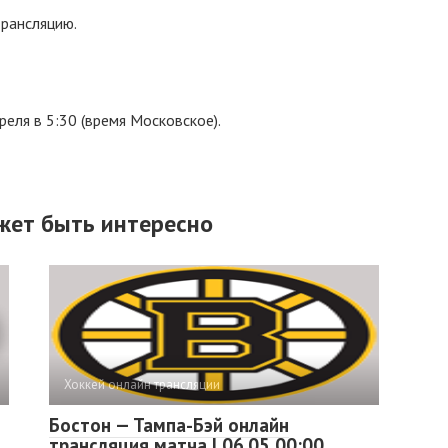
трансляцию.
еля в 5:30 (время Московское).
жет быть интересно
Хоккей онлайн трансляции
Бостон — Тампа-Бэй онлайн
трансляция матча | 06.05 00:00