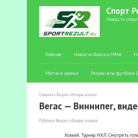
Перейти
Спорт Р
к
контенту
Новости спорт
Главная
Новости бокса и ММА
Н
Матчи в записи
Результаты футбола (l
Главная
»
Видео обзоры хоккея
Вегас — Виннипег, виде
Рубрика:
Видео обзоры хоккея
Хоккей. Турнир НХЛ. Смотреть гол