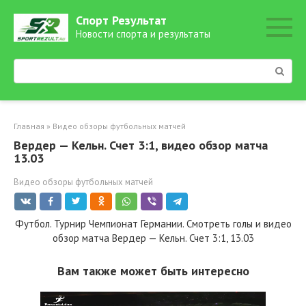
Перейти
Спорт Результат
к
Новости спорта и результаты
контенту
Поиск:
Главная
»
Видео обзоры футбольных матчей
Вердер — Кельн. Счет 3:1, видео обзор матча
13.03
Видео обзоры футбольных матчей
Футбол. Турнир Чемпионат Германии. Смотреть голы и видео
обзор матча Вердер — Кельн. Счет 3:1, 13.03
Вам также может быть интересно