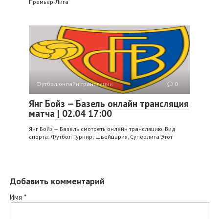
Премьер-Лига
Футбол онлайн трансляции
0
Янг Бойз — Базель онлайн трансляция
матча | 02.04 17:00
Янг Бойз — Базель смотреть онлайн трансляцию. Вид
спорта: Футбол Турнир: Швейцария, Суперлига Этот
Добавить комментарий
Имя
*