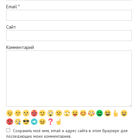
Email
*
Сайт
Комментарий
Сохранить моё имя, email и адрес сайта в этом браузере для
последующих моих комментариев.