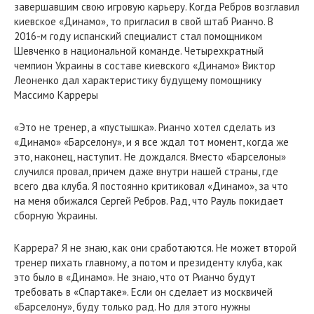
завершавшим свою игровую карьеру. Когда Ребров возглавил
киевское «Динамо», то пригласил в свой штаб Рианчо. В
2016-м году испанский специалист стал помощником
Шевченко в национальной команде. Четырехкратный
чемпион Украины в составе киевского «Динамо» Виктор
Леоненко дал характеристику будущему помощнику
Массимо Карреры
«Это не тренер, а «пустышка». Рианчо хотел сделать из
«Динамо» «Барселону», и я все ждал тот момент, когда же
это, наконец, наступит. Не дождался. Вместо «Барселоны»
случился провал, причем даже внутри нашей страны, где
всего два клуба. Я постоянно критиковал «Динамо», за что
на меня обижался Сергей Ребров. Рад, что Рауль покидает
сборную Украины.
Каррера? Я не знаю, как они сработаются. Не может второй
тренер пихать главному, а потом и президенту клуба, как
это было в «Динамо». Не знаю, что от Рианчо будут
требовать в «Спартаке». Если он сделает из москвичей
«Барселону», буду только рад. Но для этого нужны