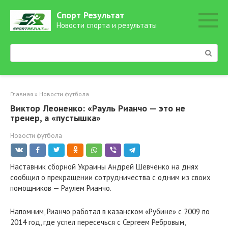
Перейти
Спорт Результат
к
Новости спорта и результаты
контенту
Поиск:
Главная
»
Новости футбола
Виктор Леоненко: «Рауль Рианчо — это не
тренер, а «пустышка»
Новости футбола
Наставник сборной Украины Андрей Шевченко на днях
сообщил о прекращении сотрудничества с одним из своих
помощников — Раулем Рианчо.
Напомним, Рианчо работал в казанском «Рубине» с 2009 по
2014 год, где успел пересечься с Сергеем Ребровым,