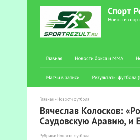
Перейти
Спорт Р
к
контенту
Новости спорт
Главная
Новости бокса и ММА
Н
Матчи в записи
Результаты футбола (l
Главная
»
Новости футбола
Вячеслав Колосков: «Ро
Саудовскую Аравию, и 
Рубрика:
Новости футбола