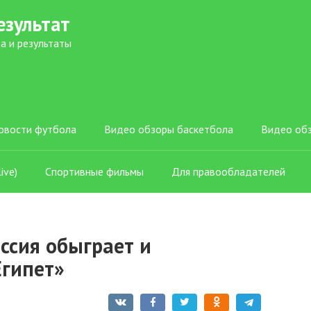
езультат
а и результаты
овости футбола
Видео обзоры баскетбола
Видео об
ive)
Спортивные фильмы
Для правообладателей
ссия обыграет и
Египет»