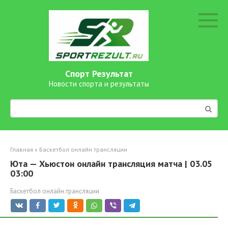
Перейти
к
контенту
Спорт Результат
Новости спорта и результаты
Поиск:
Главная
»
Баскетбол онлайн трансляции
Юта — Хьюстон онлайн трансляция матча | 03.05
03:00
Баскетбол онлайн трансляции