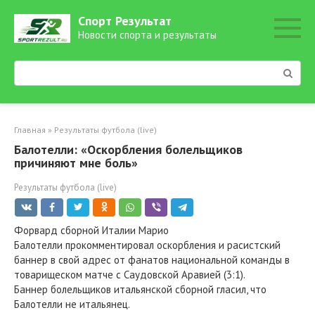
Перейти
Спорт Результат
к
Новости спорта и результаты
контенту
Поиск:
Главная
»
Результаты футбола (live)
Балотелли: «Оскорбления болельщиков
причиняют мне боль»
Результаты футбола (live)
Форвард сборной Италии Марио
Балотелли прокомментировал оскорбления и расистский
баннер в свой адрес от фанатов национальной команды в
товарищеском матче с Саудовской Аравией (3:1).
Баннер болельщиков итальянской сборной гласил, что
Балотелли не итальянец.