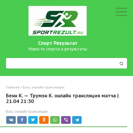
Перейти
к
контенту
Спорт Результат
Новости спорта и результаты
Поиск:
Главная
»
Бокс онлайн трансляции
Бенн К. — Трумэн К. онлайн трансляция матча |
21.04 21:30
Бокс онлайн трансляции