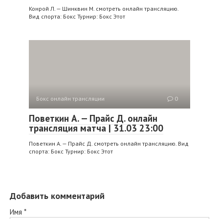
Конрой Л. — Шинквин М. смотреть онлайн трансляцию.
Вид спорта: Бокс Турнир: Бокс Этот
Бокс онлайн трансляции
0
Поветкин А. — Прайс Д. онлайн
трансляция матча | 31.03 23:00
Поветкин А. — Прайс Д. смотреть онлайн трансляцию. Вид
спорта: Бокс Турнир: Бокс Этот
Добавить комментарий
Имя
*