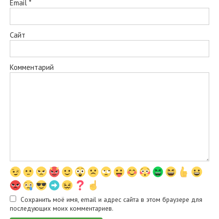
Email
*
Сайт
Комментарий
Сохранить моё имя, email и адрес сайта в этом браузере для
последующих моих комментариев.