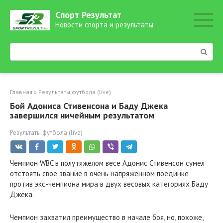
Перейти
Спорт Результат
к
Новости спорта и результаты
контенту
Поиск:
Главная
»
Результаты футбола (live)
Бой Адониса Стивенсона и Баду Джека
завершился ничейным результатом
Результаты футбола (live)
Чемпион WBC в полутяжелом весе Адонис Стивенсон сумел
отстоять свое звание в очень напряженном поединке
против экс-чемпиона мира в двух весовых категориях Баду
Джека.
Чемпион захватил преимущество в начале боя, но, похоже,