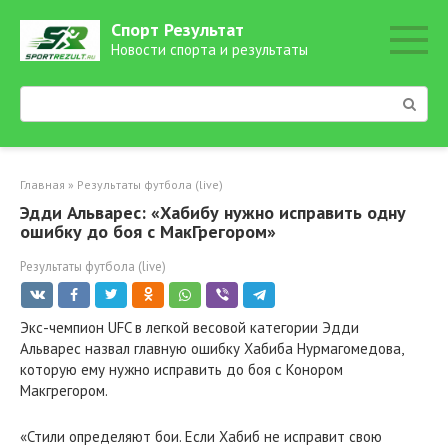
Перейти
Спорт Результат
к
Новости спорта и результаты
контенту
Поиск:
Главная
»
Результаты футбола (live)
Эдди Альварес: «Хабибу нужно исправить одну
ошибку до боя с МакГрегором»
Результаты футбола (live)
Экс-чемпион UFC в легкой весовой категории Эдди
Альварес назвал главную ошибку Хабиба Нурмагомедова,
которую ему нужно исправить до боя с Конором
Макгрегором.
«Стили определяют бои. Если Хабиб не исправит свою