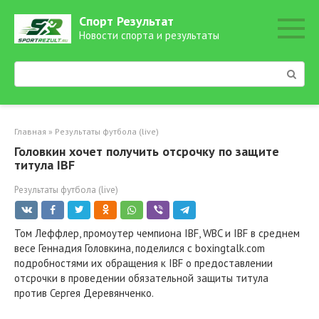
Перейти
Спорт Результат
к
Новости спорта и результаты
контенту
Поиск:
Главная
»
Результаты футбола (live)
Головкин хочет получить отсрочку по защите
титула IBF
Результаты футбола (live)
Том Леффлер, промоутер чемпиона IBF, WBC и IBF в среднем
весе Геннадия Головкина, поделился с boxingtalk.com
подробностями их обращения к IBF о предоставлении
отсрочки в проведении обязательной защиты титула
против Сергея Деревянченко.