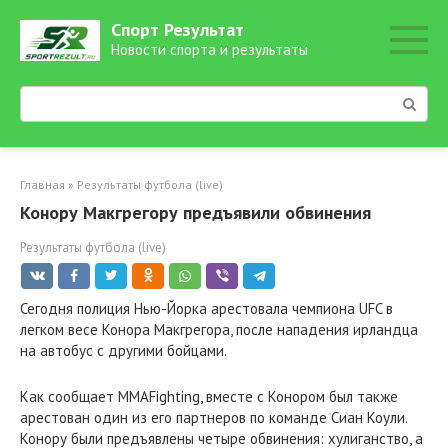
Перейти
Спорт Результат
к
Новости спорта и результаты
контенту
Поиск:
Главная
»
Результаты футбола (live)
Конору Макгрегору предъявили обвинения
Результаты футбола (live)
Сегодня полиция Нью-Йорка арестовала чемпиона UFC в
легком весе Конора Макгрегора, после нападения ирландца
на автобус с другими бойцами.
Как сообщает MMAFighting, вместе с Конором был также
арестован один из его партнеров по команде Сиан Коули.
Конору были предъявлены четыре обвинения: хулиганство, а