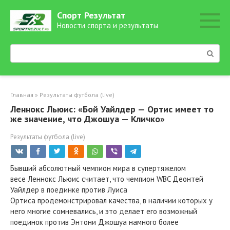
Перейти
Спорт Результат
к
Новости спорта и результаты
контенту
Поиск:
Главная
»
Результаты футбола (live)
Леннокс Льюис: «Бой Уайлдер — Ортис имеет то
же значение, что Джошуа — Кличко»
Результаты футбола (live)
Бывший абсолютный чемпион мира в супертяжелом
весе Леннокс Льюис считает, что чемпион WBC Деонтей
Уайлдер в поединке против Луиса
Ортиса продемонстрировал качества, в наличии которых у
него многие сомневались, и это делает его возможный
поединок против Энтони Джошуа намного более