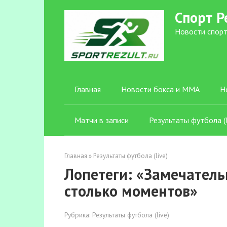
Перейти
Спорт Р
к
контенту
Новости спорт
Главная
Новости бокса и ММА
Н
Матчи в записи
Результаты футбола (l
Главная
»
Результаты футбола (live)
Лопетеги: «Замечательн
столько моментов»
Рубрика:
Результаты футбола (live)