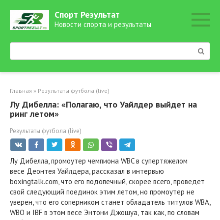
Перейти
Спорт Результат
к
Новости спорта и результаты
контенту
Поиск:
Главная
»
Результаты футбола (live)
Лу Дибелла: «Полагаю, что Уайлдер выйдет на
ринг летом»
Результаты футбола (live)
Лу Дибелла, промоутер чемпиона WBC в супертяжелом
весе Деонтея Уайлдера, рассказал в интервью
boxingtalk.com, что его подопечный, скорее всего, проведет
свой следующий поединок этим летом, но промоутер не
уверен, что его соперником станет обладатель титулов WBA,
WBO и IBF в этом весе Энтони Джошуа, так как, по словам