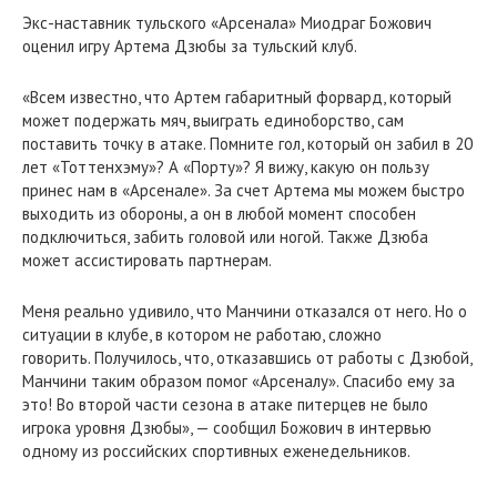
Экс-наставник тульского «Арсенала» Миодраг Божович
оценил игру Артема Дзюбы за тульский клуб.
«Всем известно, что Артем габаритный форвард, который
может подержать мяч, выиграть единоборство, сам
поставить точку в атаке. Помните гол, который он забил в 20
лет «Тоттенхэму»? А «Порту»? Я вижу, какую он пользу
принес нам в «Арсенале». За счет Артема мы можем быстро
выходить из обороны, а он в любой момент способен
подключиться, забить головой или ногой. Также Дзюба
может ассистировать партнерам.
Меня реально удивило, что Манчини отказался от него. Но о
ситуации в клубе, в котором не работаю, сложно
говорить. Получилось, что, отказавшись от работы с Дзюбой,
Манчини таким образом помог «Арсеналу». Спасибо ему за
это! Во второй части сезона в атаке питерцев не было
игрока уровня Дзюбы», — сообщил Божович в интервью
одному из российских спортивных еженедельников.