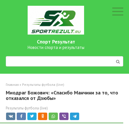
Перейти
к
контенту
Спорт Результат
Новости спорта и результаты
Поиск:
Главная
»
Результаты футбола (live)
Миодраг Божович: «Спасибо Манчини за то, что
отказался от Дзюбы»
Результаты футбола (live)