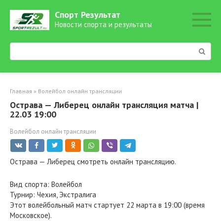
Перейти
Спорт Результат
к
Новости спорта и результаты
контенту
Поиск:
Главная
»
Волейбол онлайн трансляции
Острава — Либерец онлайн трансляция матча |
22.03 19:00
Волейбол онлайн трансляции
Острава — Либерец смотреть онлайн трансляцию.
Вид спорта: Волейбол
Турнир: Чехия, Экстралига
Этот волейбольный матч стартует 22 марта в 19:00 (время
Московское).