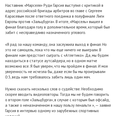
Наставник «Марселя» Руди Гарсия выступил с критикой в
адрес российской бригады арбитров во главе с Сергеем
Карасевым после ответного поединка в полуфинале Лиги
Европы против «Зальцбурга». В итоге, «Марсель» вышел в
финал благодаря голу в дополнительное время, который был
забит с несправедливо назначенного углового.
«Я рад за нашу команду, она заслужила выход в финал. Но
это не самоцель, пока что мы еще ничего не выиграли. В
финале нам предстоит сыграть с «Атлетико». Да, мы будем
находиться в статусе аутсайдера, но в одном матче
возможно все. Я был уверен, что мы пройдем в финал. И моя
уверенность не исчезла бы, даже если бы мы проигрывали
0:3, ведь нам требовалось забить лишь один мяч.
Нужно сказать несколько слов о судействе. Необходимо
скорее вводить видеоповторы. Тогда мы не будем говорить
о втором голе «Зальцбурга», в случае с которым был офсайд,
а также о неназначенном в нашу пользу пенальти », — заявил
Гарсия в интервью одному из зарубежных спортивных