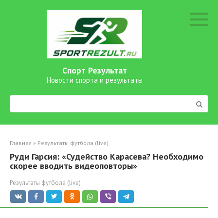
Перейти
к
контенту
Спорт Результат
Новости спорта и результаты
Поиск:
Главная
»
Результаты футбола (live)
Руди Гарсия: «Судейство Карасева? Необходимо
скорее вводить видеоповторы»
Результаты футбола (live)