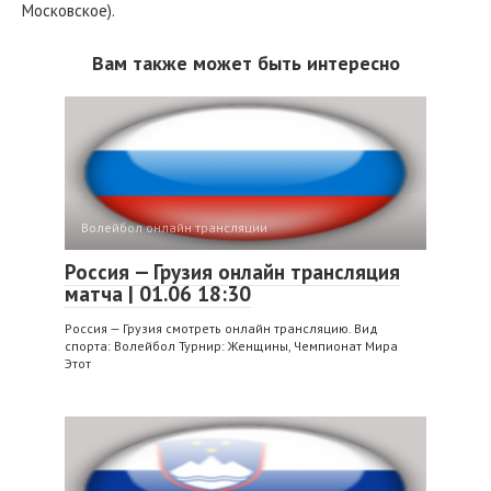
Московское).
Вам также может быть интересно
Волейбол онлайн трансляции
Россия — Грузия онлайн трансляция
матча | 01.06 18:30
Россия — Грузия смотреть онлайн трансляцию. Вид
спорта: Волейбол Турнир: Женщины, Чемпионат Мира
Этот