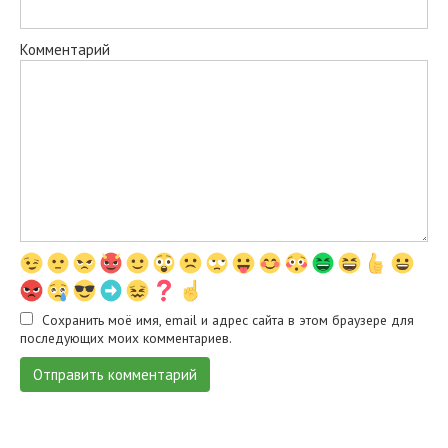
Комментарий
Сохранить моё имя, email и адрес сайта в этом браузере для
последующих моих комментариев.