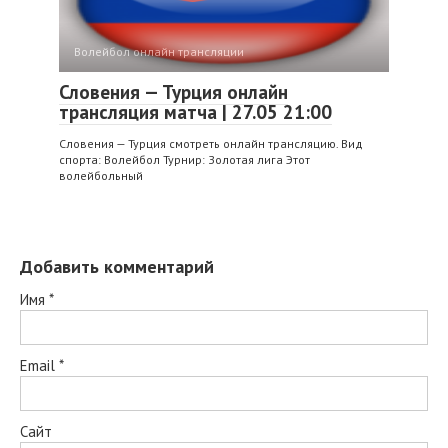
Волейбол онлайн трансляции
Словения — Турция онлайн
трансляция матча | 27.05 21:00
Словения — Турция смотреть онлайн трансляцию. Вид
спорта: Волейбол Турнир: Золотая лига Этот
волейбольный
Добавить комментарий
Имя
*
Email
*
Сайт