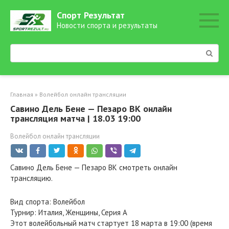
Перейти
Спорт Результат
к
Новости спорта и результаты
контенту
Поиск:
Главная
»
Волейбол онлайн трансляции
Савино Дель Бене — Пезаро ВК онлайн
трансляция матча | 18.03 19:00
Волейбол онлайн трансляции
Савино Дель Бене — Пезаро ВК смотреть онлайн
трансляцию.
Вид спорта: Волейбол
Турнир: Италия, Женщины, Серия А
Этот волейбольный матч стартует 18 марта в 19:00 (время