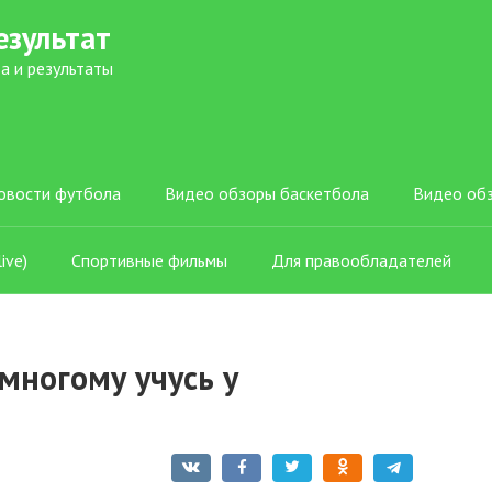
езультат
а и результаты
овости футбола
Видео обзоры баскетбола
Видео об
ive)
Спортивные фильмы
Для правообладателей
многому учусь у