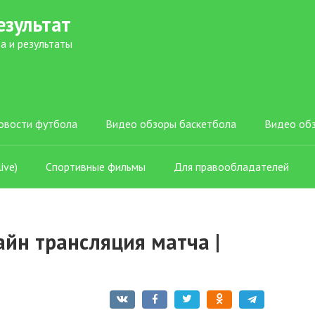
езультат
а и результаты
овости футбола
Видео обзоры баскетбола
Видео об
ive)
Спортивные фильмы
Для правообладателей
йн трансляция матча |