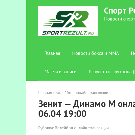
Перейти
Спорт Р
к
контенту
Новости спорт
Главная
Новости бокса и ММА
Н
Матчи в записи
Результаты футбола (l
Главная
»
Волейбол онлайн трансляции
Зенит — Динамо М онла
06.04 19:00
Рубрика:
Волейбол онлайн трансляции