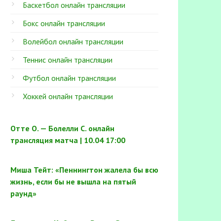
Баскетбол онлайн трансляции
Бокс онлайн трансляции
Волейбол онлайн трансляции
Теннис онлайн трансляции
Футбол онлайн трансляции
Хоккей онлайн трансляции
Отте О. — Болелли С. онлайн
трансляция матча | 10.04 17:00
Миша Тейт: «Пеннингтон жалела бы всю
жизнь, если бы не вышла на пятый
раунд»