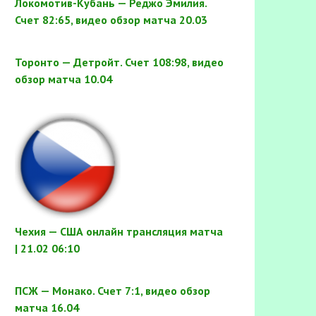
Локомотив-Кубань — Реджо Эмилия.
Счет 82:65, видео обзор матча 20.03
Торонто — Детройт. Счет 108:98, видео
обзор матча 10.04
Чехия — США онлайн трансляция матча
| 21.02 06:10
ПСЖ — Монако. Счет 7:1, видео обзор
матча 16.04