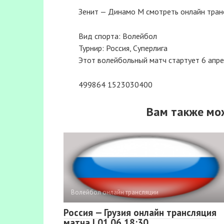
Зенит — Динамо М смотреть онлайн тран
Вид спорта: Волейбол
Турнир: Россия, Суперлига
Этот волейбольный матч стартует 6 апрел
499864 1523030400
Вам также мо
Волейбол онлайн трансляции
Россия — Грузия онлайн трансляция
матча | 01.06 18:30