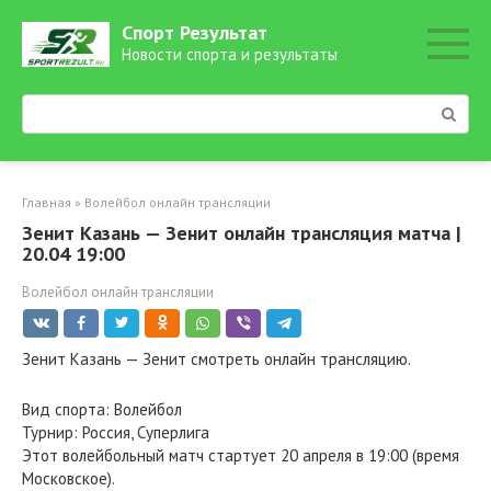
Перейти
Спорт Результат
к
Новости спорта и результаты
контенту
Поиск:
Главная
»
Волейбол онлайн трансляции
Зенит Казань — Зенит онлайн трансляция матча |
20.04 19:00
Волейбол онлайн трансляции
Зенит Казань — Зенит смотреть онлайн трансляцию.
Вид спорта: Волейбол
Турнир: Россия, Суперлига
Этот волейбольный матч стартует 20 апреля в 19:00 (время
Московское).